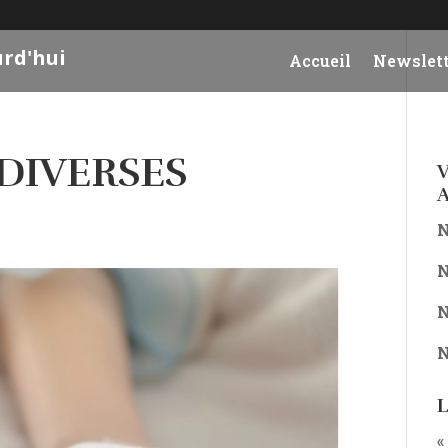
urd'hui
Accueil
Newslett
DIVERSES
V
A
N
N
N
N
L
«