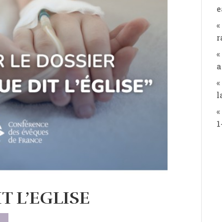
e
«
r
«
a
«
l
«
1
IT L’EGLISE