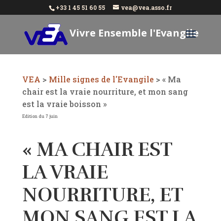
+33 1 45 51 60 55
vea@vea.asso.fr
Vivre Ensemble l'Evangile
Aujourd'hui
VEA
>
Mille signes de l'Evangile
>
« Ma
chair est la vraie nourriture, et mon sang
est la vraie boisson »
Edition du 7 juin
« MA CHAIR EST
LA VRAIE
NOURRITURE, ET
MON SANG EST LA