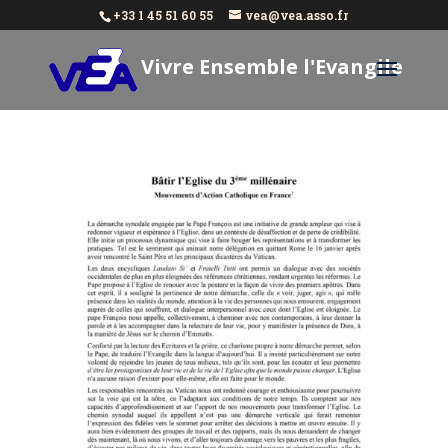
+33 1 45 51 60 55
vea@vea.asso.fr
Vivre Ensemble l'Evangile
Aujourd'hui