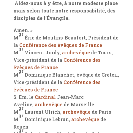
Aidez-nous à y être, à notre modeste place
mais selon toute notre responsabilité, des
disciples de l’Évangile.
Amen. »
gr
M
Éric de Moulins-Beaufort, Président de
la
Conférence des évêques de France
gr
M
Vincent Jordy,
archevêque
de Tours,
Vice-président de la
Conférence des
évêques de France
gr
M
Dominique Blanchet, évêque de Créteil,
Vice-président de la
Conférence des
évêques de France
S. Em. le
Cardinal
Jean-Marc
Aveline,
archevêque
de Marseille
gr
M
Laurent Ulrich,
archevêque
de Paris
gr
M
Dominique Lebrun,
archevêque
de
Rouen
gr