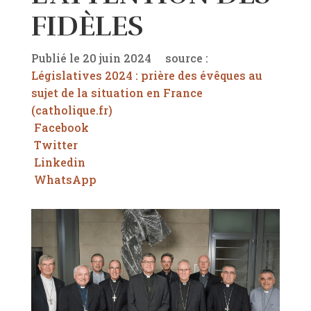
FIDÈLES
Publié le 20 juin 2024 source :
Législatives 2024 : prière des évêques au
sujet de la situation en France
(catholique.fr)
Facebook
Twitter
Linkedin
WhatsApp