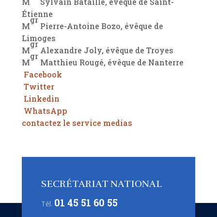
M
Sylvain Bataille, évêque de Saint-
Étienne
gr
M
Pierre-Antoine Bozo, évêque de
Limoges
gr
M
Alexandre Joly, évêque de Troyes
gr
M
Matthieu Rougé, évêque de Nanterre
Facebook
Twitter
Linkedin
WhatsApp
contactez le service medias
SECRÉTARIAT NATIONAL
01 45 51 60 55
Tél.