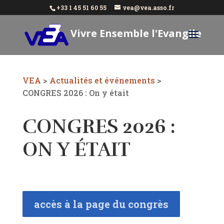
+33 1 45 51 60 55
vea@vea.asso.fr
Vivre Ensemble l'Evangile
Aujourd'hui
VEA
>
Actualités et événements
>
CONGRES 2026 : On y était
CONGRES 2026 :
ON Y ÉTAIT
accès à la page du congrès