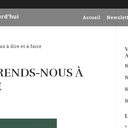
urd'hui
Accueil
Newslett
s à dire et à faire
V
A
N
PRENDS-NOUS À
N
E
N
N
L
«