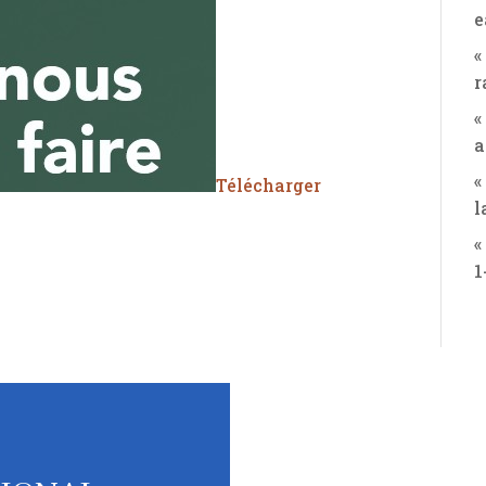
e
«
r
«
a
«
Télécharger
l
«
1