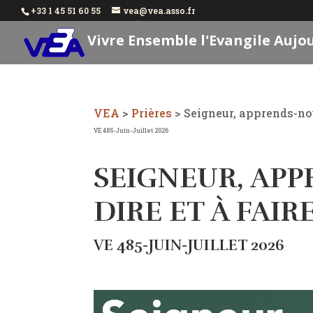
+33 1 45 51 60 55
vea@vea.asso.fr
Vivre Ensemble l'Evangile Aujo
VEA
>
Prières
>
Seigneur, apprends-nou
VE 485-Juin-Juillet 2026
SEIGNEUR, AP
DIRE ET À FAIR
VE 485-JUIN-JUILLET 2026