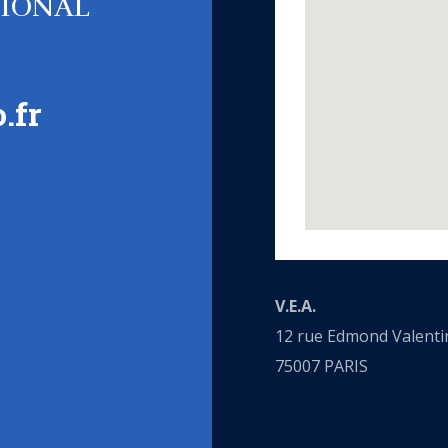
TIONAL
.fr
V.E.A.
12 rue Edmond Valenti
75007 PARIS