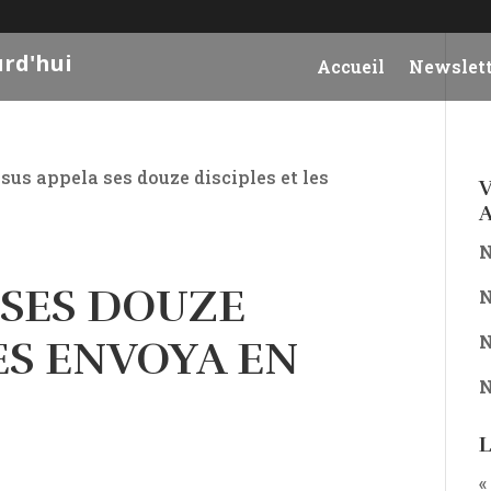
urd'hui
Accueil
Newslett
ésus appela ses douze disciples et les
V
A
N
A SES DOUZE
N
N
LES ENVOYA EN
N
L
«