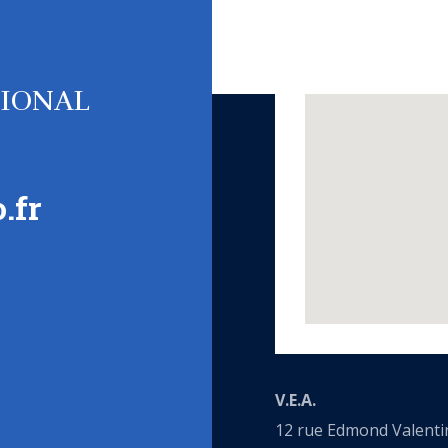
TIONAL
.fr
V.E.A.
12 rue Edmond Valenti