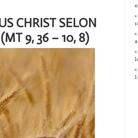
e
«
SUS CHRIST SELON
r
«
T 9, 36 – 10, 8)
a
«
l
«
1