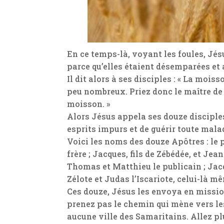
En ce temps-là, voyant les foules, Jés
parce qu’elles étaient désemparées et
Il dit alors à ses disciples : « La moi
peu nombreux. Priez donc le maître de
moisson. »
Alors Jésus appela ses douze disciples
esprits impurs et de guérir toute malad
Voici les noms des douze Apôtres : le
frère ; Jacques, fils de Zébédée, et Jea
Thomas et Matthieu le publicain ; Jacq
Zélote et Judas l’Iscariote, celui-là mê
Ces douze, Jésus les envoya en mission
prenez pas le chemin qui mène vers le
aucune ville des Samaritains. Allez pl