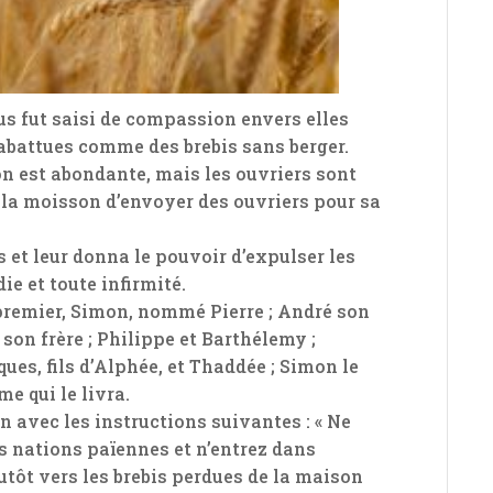
us fut saisi de compassion envers elles
 abattues comme des brebis sans berger.
sson est abondante, mais les ouvriers sont
 la moisson d’envoyer des ouvriers pour sa
 et leur donna le pouvoir d’expulser les
ie et toute infirmité.
 premier, Simon, nommé Pierre ; André son
n son frère ; Philippe et Barthélemy ;
ues, fils d’Alphée, et Thaddée ; Simon le
me qui le livra.
 avec les instructions suivantes : « Ne
s nations païennes et n’entrez dans
utôt vers les brebis perdues de la maison