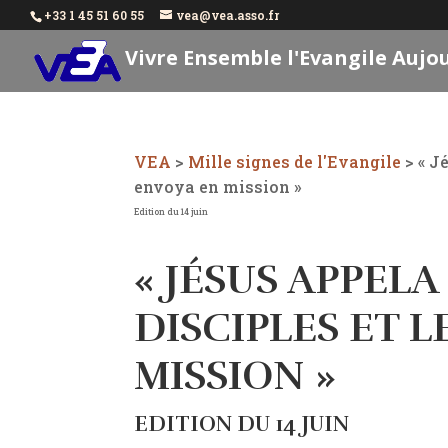
+33 1 45 51 60 55
vea@vea.asso.fr
Vivre Ensemble l'Evangile Aujo
VEA
>
Mille signes de l'Evangile
>
« J
envoya en mission »
Edition du 14 juin
« JÉSUS APPEL
DISCIPLES ET 
MISSION »
EDITION DU 14 JUIN