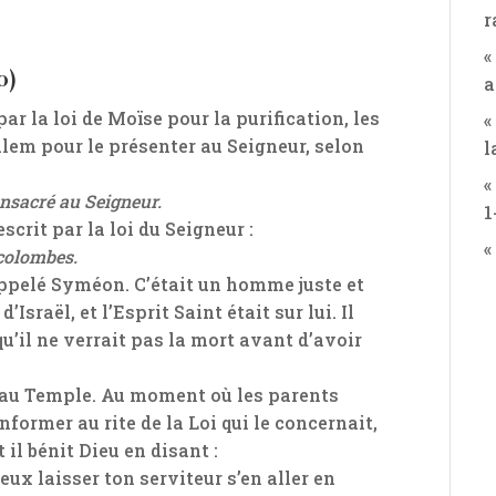
r
«
0)
a
r la loi de Moïse pour la purification, les
«
lem pour le présenter au Seigneur, selon
l
«
onsacré au Seigneur.
1
escrit par la loi du Seigneur :
«
 colombes.
ppelé Syméon. C’était un homme juste et
Israël, et l’Esprit Saint était sur lui. Il
qu’il ne verrait pas la mort avant d’avoir
t au Temple. Au moment où les parents
former au rite de la Loi qui le concernait,
 il bénit Dieu en disant :
ux laisser ton serviteur s’en aller en