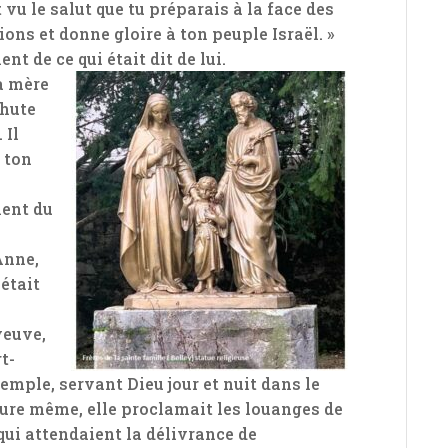
vu le salut que tu préparais à la face des
ions et donne gloire à ton peuple Israël. »
nt de ce qui était dit de lui.
sa mère
chute
 Il
, ton
i
nent du
Anne,
 était
veuve,
gt-
Temple, servant Dieu jour et nuit dans le
heure même, elle proclamait les louanges de
 qui attendaient la délivrance de