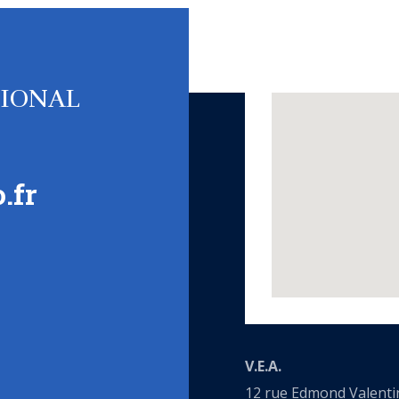
TIONAL
.fr
V.E.A.
12 rue Edmond Valenti