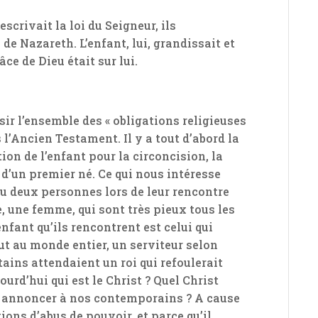
scrivait la loi du Seigneur, ils
 de Nazareth. L’enfant, lui, grandissait et
râce de Dieu était sur lui.
aisir l’ensemble des « obligations religieuses
 l’Ancien Testament. Il y a tout d’abord la
ion de l’enfant pour la circoncision, la
» d’un premier né. Ce qui nous intéresse
 eu deux personnes lors de leur rencontre
, une femme, qui sont très pieux tous les
enfant qu’ils rencontrent est celui qui
lut au monde entier, un serviteur selon
tains attendaient un roi qui refoulerait
urd’hui qui est le Christ ? Quel Christ
t annoncer à nos contemporains ? A cause
ions d’abus de pouvoir, et parce qu’il