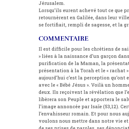
Jérusalem.
Lorsqu’ils eurent achevé tout ce que pre
retournèrent en Galilée, dans leur ville
se fortifiait, rempli de sagesse, et la g
COMMENTAIRE
Il est difficile pour les chrétiens de s
» liées à la naissance d’un garçon dans
purification de la Maman, la présentat
présentation à la Torah et le « rachat 
aujourd’hui c’est la perception qu’ont
avec le « Bébé Jésus ». Voilà un homme
deux. Ils reçoivent la révélation que l’
libèrera son Peuple et apportera le sa
l’image annoncée par Isaïe (53,12). Cer
l’envahisseur romain. Et pour nous aujo
voulons nous mettre dans notre vie e
de ses prises de paroles, ses dénonciat