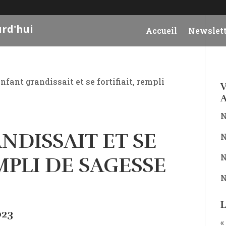
urd'hui
Accueil
Newslett
’enfant grandissait et se fortifiait, rempli
V
A
N
NDISSAIT ET SE
N
N
MPLI DE SAGESSE
N
L
023
«