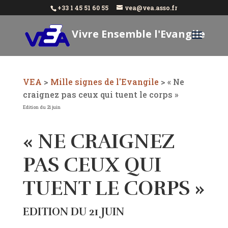
+33 1 45 51 60 55
vea@vea.asso.fr
Vivre Ensemble l'Evangile
Aujourd'hui
VEA
>
Mille signes de l'Evangile
>
« Ne
craignez pas ceux qui tuent le corps »
Edition du 21 juin
« NE CRAIGNEZ
PAS CEUX QUI
TUENT LE CORPS »
EDITION DU 21 JUIN