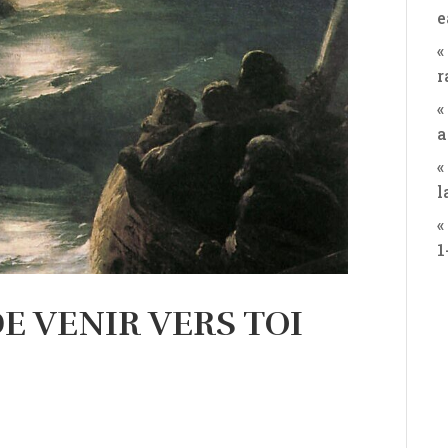
e
«
r
«
a
«
l
«
1
E VENIR VERS TOI