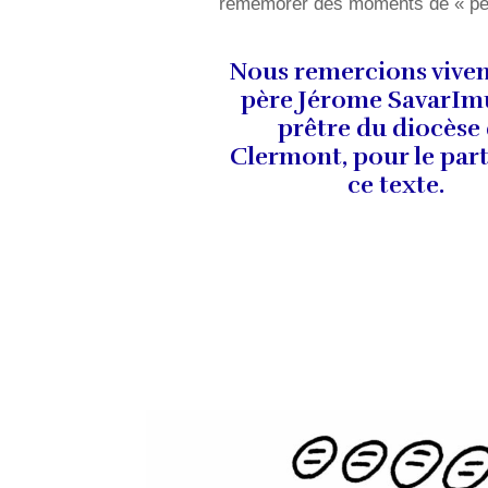
remémorer des moments de « peu 
Nous remercions vive
père Jérome SavarIm
prêtre du diocèse
Clermont, pour le par
ce texte.