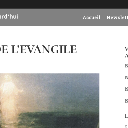
urd'hui
Accueil
Newslett
DE L’EVANGILE
V
A
N
N
N
N
L
«