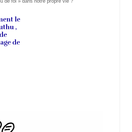
de foi » dans notre propre vie ?
ment le
uthu ,
 de
tage de