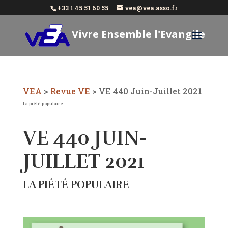
+33 1 45 51 60 55
vea@vea.asso.fr
Vivre Ensemble l'Evangile
Aujourd'hui
VEA
>
Revue VE
>
VE 440 Juin-Juillet 2021
La piété populaire
VE 440 JUIN-
JUILLET 2021
LA PIÉTÉ POPULAIRE