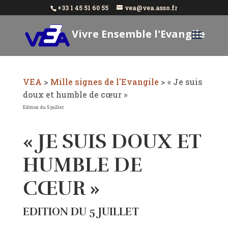
+33 1 45 51 60 55
vea@vea.asso.fr
Vivre Ensemble l'Evangile
Aujourd'hui
VEA
>
Mille signes de l'Evangile
>
« Je suis
doux et humble de cœur »
Edition du 5 juillet
« JE SUIS DOUX ET
HUMBLE DE
CŒUR »
EDITION DU 5 JUILLET