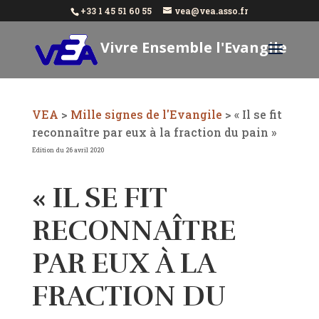
+33 1 45 51 60 55
vea@vea.asso.fr
Vivre Ensemble l'Evangile
Aujourd'hui
VEA
>
Mille signes de l'Evangile
>
« Il se fit
reconnaître par eux à la fraction du pain »
Edition du 26 avril 2020
« IL SE FIT
RECONNAÎTRE
PAR EUX À LA
FRACTION DU