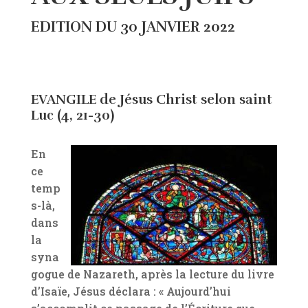
EDITION DU 30 JANVIER 2022
EVANGILE de Jésus Christ selon saint
Luc (4, 21-30)
En
ce
temp
s-là,
dans
la
syna
gogue de Nazareth, après la lecture du livre
d’Isaïe, Jésus déclara : « Aujourd’hui