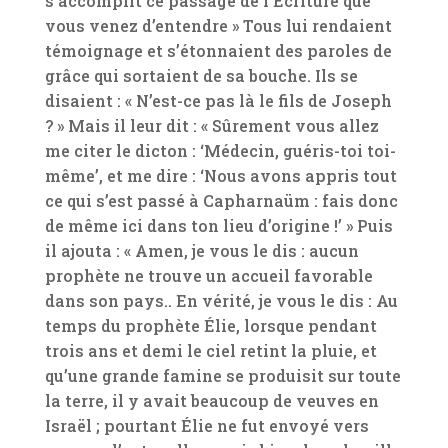
s’accomplit ce passage de l’Écriture que
vous venez d’entendre » Tous lui rendaient
témoignage et s’étonnaient des paroles de
grâce qui sortaient de sa bouche. Ils se
disaient : « N’est-ce pas là le fils de Joseph
? » Mais il leur dit : « Sûrement vous allez
me citer le dicton : ‘Médecin, guéris-toi toi-
même’, et me dire : ‘Nous avons appris tout
ce qui s’est passé à Capharnaüm : fais donc
de même ici dans ton lieu d’origine !’ » Puis
il ajouta : « Amen, je vous le dis : aucun
prophète ne trouve un accueil favorable
dans son pays.. En vérité, je vous le dis : Au
temps du prophète Élie, lorsque pendant
trois ans et demi le ciel retint la pluie, et
qu’une grande famine se produisit sur toute
la terre, il y avait beaucoup de veuves en
Israël ; pourtant Élie ne fut envoyé vers