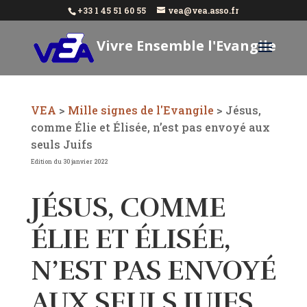
+33 1 45 51 60 55
vea@vea.asso.fr
Vivre Ensemble l'Evangile
Aujourd'hui
VEA
>
Mille signes de l'Evangile
>
Jésus,
comme Élie et Élisée, n’est pas envoyé aux
seuls Juifs
Edition du 30 janvier 2022
JÉSUS, COMME
ÉLIE ET ÉLISÉE,
N’EST PAS ENVOYÉ
AUX SEULS JUIFS