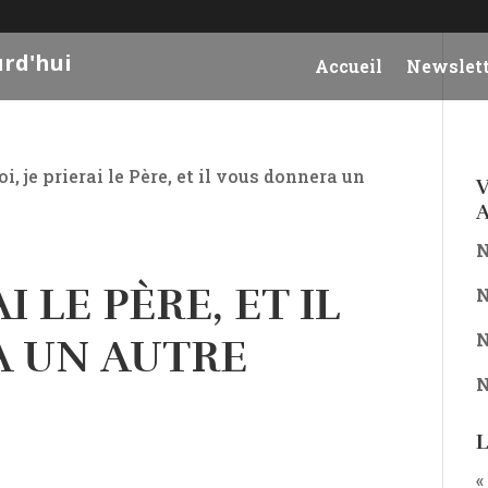
urd'hui
Accueil
Newslett
oi, je prierai le Père, et il vous donnera un
V
A
N
I LE PÈRE, ET IL
N
N
 UN AUTRE
N
L
«