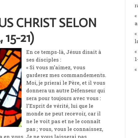
r
«
SUS CHRIST SELON
a
«
 15-21)
l
«
En ce temps-là, Jésus disait à
1
ses disciples :
« Si vous m’aimez, vous
«
garderez mes commandements.
Moi, je prierai le Père, et il vous
donnera un autre Défenseur qui
sera pour toujours avec vous :
l’Esprit de vérité, lui que le
monde ne peut recevoir, car il
ne le voit pas et ne le connaît
pas ; vous, vous le connaissez,
ra en vous. Je ne vous laisserai pas