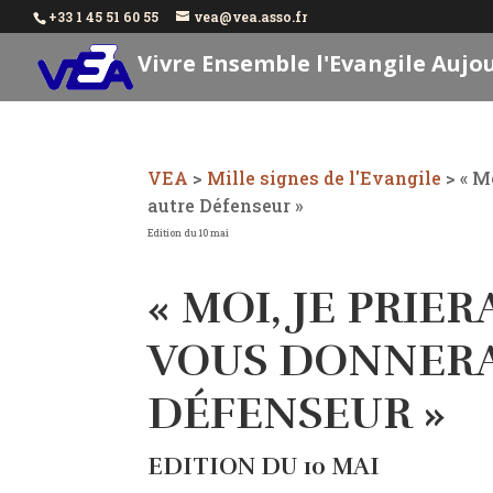
+33 1 45 51 60 55
vea@vea.asso.fr
Vivre Ensemble l'Evangile Aujo
VEA
>
Mille signes de l'Evangile
>
« M
autre Défenseur »
Edition du 10 mai
« MOI, JE PRIERA
VOUS DONNERA
DÉFENSEUR »
EDITION DU 10 MAI