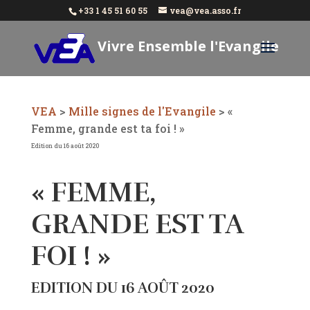
+33 1 45 51 60 55
vea@vea.asso.fr
Vivre Ensemble l'Evangile
Aujourd'hui
VEA
>
Mille signes de l'Evangile
>
«
Femme, grande est ta foi ! »
Edition du 16 août 2020
« FEMME,
GRANDE EST TA
FOI ! »
EDITION DU 16 AOÛT 2020