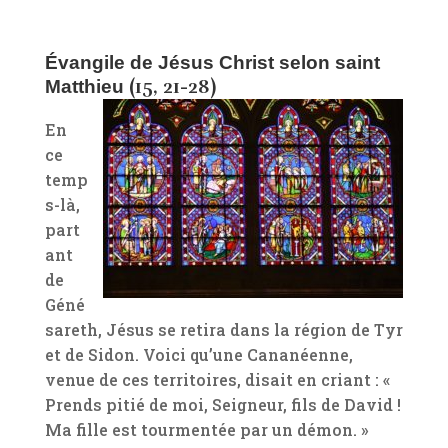
Évangile de Jésus Christ selon saint
(
15, 21-28
)
Matthieu
En
ce
temp
s-là,
part
ant
de
Géné
sareth, Jésus se retira dans la région de Tyr
et de Sidon. Voici qu’une Cananéenne,
venue de ces territoires, disait en criant : «
Prends pitié de moi, Seigneur, fils de David !
Ma fille est tourmentée par un démon. »