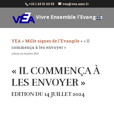
+33 1 45 51 60 55
vea@vea.asso.fr
Vivre Ensemble l'Evangile
Aujourd'hui
VEA
>
Mille signes de l'Evangile
>
« Il
commença à les envoyer »
edition du 14 juillet 2024
« IL COMMENÇA À
LES ENVOYER »
EDITION DU 14 JUILLET 2024