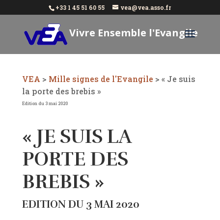
+33 1 45 51 60 55
vea@vea.asso.fr
Vivre Ensemble l'Evangile
Aujourd'hui
VEA
>
Mille signes de l'Evangile
>
« Je suis
la porte des brebis »
Edition du 3 mai 2020
« JE SUIS LA
PORTE DES
BREBIS »
EDITION DU 3 MAI 2020