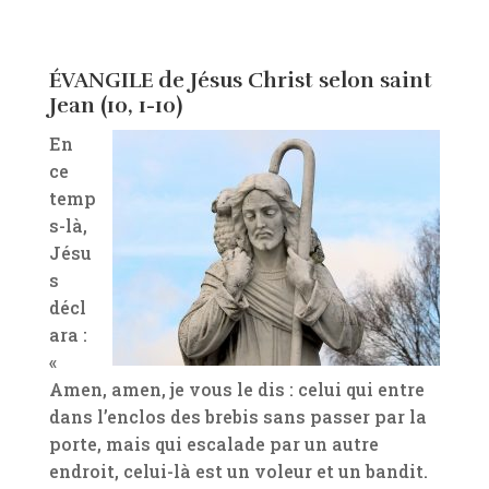
ÉVANGILE de Jésus Christ selon saint
Jean (10, 1-10)
En
ce
temp
s-là,
Jésu
s
décl
ara :
«
Amen, amen, je vous le dis : celui qui entre
dans l’enclos des brebis sans passer par la
porte, mais qui escalade par un autre
endroit, celui-là est un voleur et un bandit.