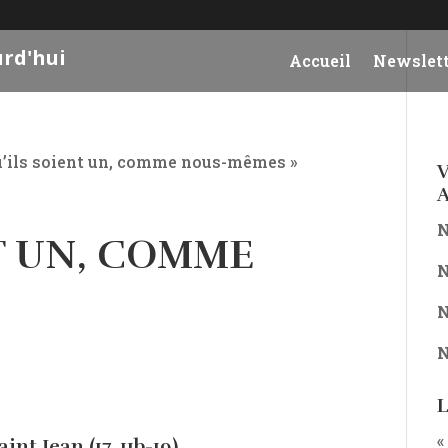
urd'hui
Accueil
Newslett
u’ils soient un, comme nous-mêmes »
V
A
N
NT UN, COMME
N
N
N
L
«
nt Jean (17, 11b-19)