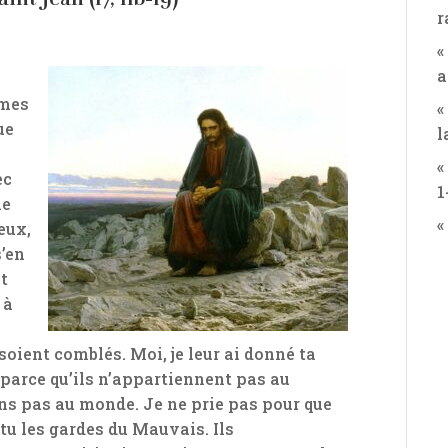
r
«
a
 mes
«
ue
l
«
ec
1
le
«
eux,
s’en
it
 à
n soient comblés. Moi, je leur ai donné ta
e parce qu’ils n’appartiennent pas au
ns pas au monde. Je ne prie pas pour que
 tu les gardes du Mauvais. Ils