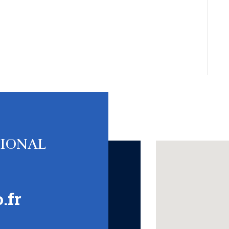
TIONAL
.fr