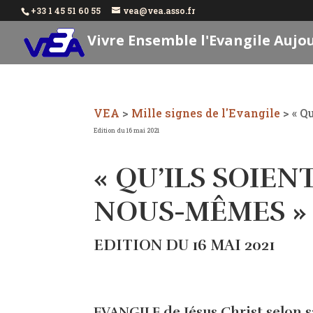
+33 1 45 51 60 55
vea@vea.asso.fr
Vivre Ensemble l'Evangile Aujo
VEA
>
Mille signes de l'Evangile
>
« Q
Edition du 16 mai 2021
« QU’ILS SOIE
NOUS-MÊMES »
EDITION DU 16 MAI 2021
EVANGILE de Jésus Christ selon sai