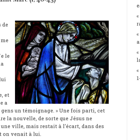
e
«
r
s de
«
x me
a
«
Je le
l
la
«
1
lui
, et
e a
s gens un témoignage. » Une fois parti, cet
e la nouvelle, de sorte que Jésus ne
ne ville, mais restait à l’écart, dans des
 on venait à lui.