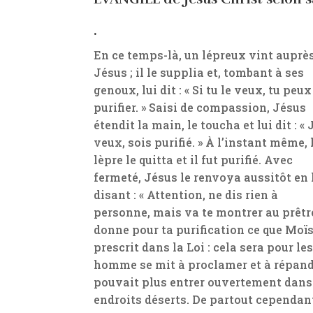
.
En ce temps-là, un lépreux vint auprè
Jésus ; il le supplia et, tombant à ses
genoux, lui dit : « Si tu le veux, tu peu
purifier. » Saisi de compassion, Jésus
étendit la main, le toucha et lui dit : « 
veux, sois purifié. » À l’instant même, 
lèpre le quitta et il fut purifié. Avec
fermeté, Jésus le renvoya aussitôt en 
disant : « Attention, ne dis rien à
personne, mais va te montrer au prêtre
donne pour ta purification ce que Moïs
prescrit dans la Loi : cela sera pour le
homme se mit à proclamer et à répandr
pouvait plus entrer ouvertement dans u
endroits déserts. De partout cependant