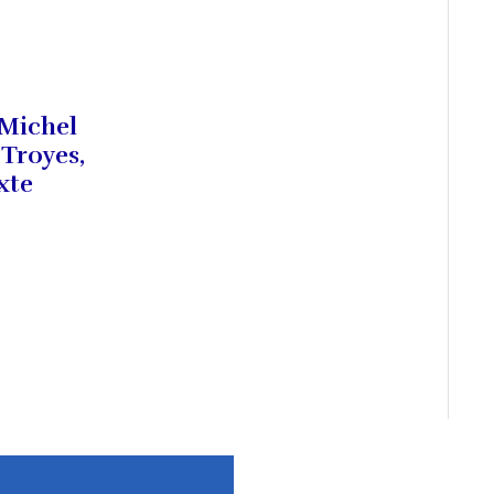
 Michel
 Troyes,
xte