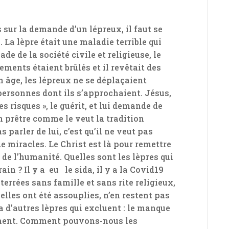
sur la demande d’un lépreux, il faut se
 La lèpre était une maladie terrible qui
de de la société civile et religieuse, le
ements étaient brûlés et il revêtait des
n âge, les lépreux ne se déplaçaient
 personnes dont ils s’approchaient. Jésus,
es risques », le guérit, et lui demande de
n prêtre comme le veut la tradition
 parler de lui, c’est qu’il ne veut pas
e miracles. Le Christ est là pour remettre
 de l’humanité. Quelles sont les lèpres qui
n ? Il y a eu le sida, il y a la Covid19
errées sans famille et sans rite religieux,
elles ont été assouplies, n’en restent pas
 a d’autres lèpres qui excluent : le manque
lement. Comment pouvons-nous les