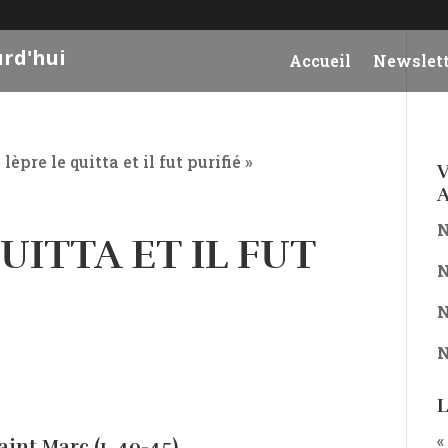
urd'hui
Accueil
Newslett
 lèpre le quitta et il fut purifié »
V
A
N
QUITTA ET IL FUT
N
N
N
L
«
int Marc (1, 40-45)