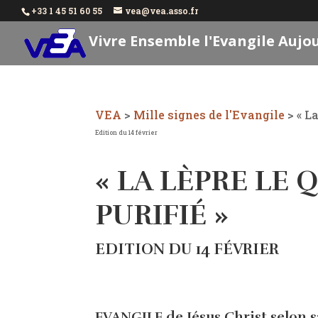
+33 1 45 51 60 55
vea@vea.asso.fr
Vivre Ensemble l'Evangile Aujo
VEA
>
Mille signes de l'Evangile
>
« La
Edition du 14 février
« LA LÈPRE LE 
PURIFIÉ »
EDITION DU 14 FÉVRIER
EVANGILE de Jésus Christ selon sa