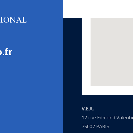
TIONAL
.fr
V.E.A.
12 rue Edmond Valenti
75007 PARIS