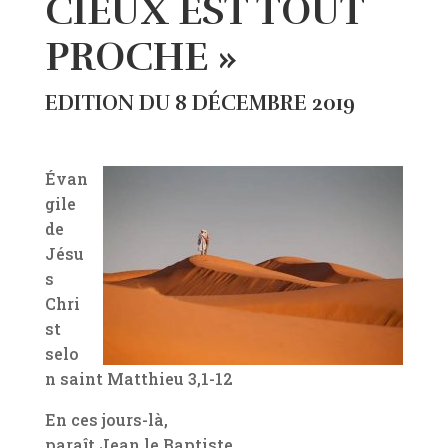
CIEUX EST TOUT
PROCHE »
EDITION DU 8 DÉCEMBRE 2019
Évan
gile
de
Jésu
s
Chri
st
selo
n saint Matthieu 3,1-12
En ces jours-là,
paraît Jean le Baptiste,