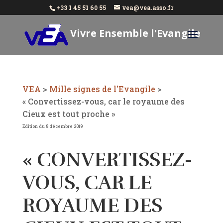
+33 1 45 51 60 55
vea@vea.asso.fr
Vivre Ensemble l'Evangile
Aujourd'hui
VEA
>
Mille signes de l'Evangile
>
« Convertissez-vous, car le royaume des
Cieux est tout proche »
Edition du 8 décembre 2019
« CONVERTISSEZ-
VOUS, CAR LE
ROYAUME DES