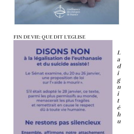
FIN DE VIE: QUE DIT L’EGLISE
L
a
d
i
g
n
i
t
é
h
u