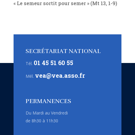
« Le semeur sortit pour semer » (Mt 13, 1-9)
SECRÉTARIAT NATIONAL
01 45 51 60 55
Tél.
vea@vea.asso.fr
Mél.
PERMANENCES
Du Mardi au Vendredi
de 8h30 à 11h30