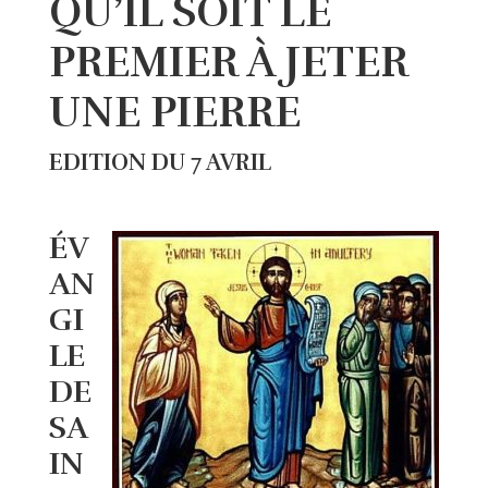
QU’IL SOIT LE
PREMIER À JETER
UNE PIERRE
EDITION DU 7 AVRIL
ÉV
AN
GI
LE
DE
SA
IN