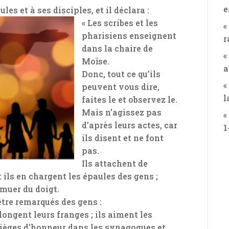
e
es et à ses disciples, et il déclara :
« Les scribes et les
«
pharisiens enseignent
r
dans la chaire de
«
Moïse.
a
Donc, tout ce qu’ils
«
peuvent vous dire,
l
faites le et observez le.
Mais n’agissez pas
«
d’après leurs actes, car
1
ils disent et ne font
pas.
Ils attachent de
t ils en chargent les épaules des gens ;
muer du doigt.
 être remarqués des gens :
llongent leurs franges ; ils aiment les
 sièges d’honneur dans les synagogues et