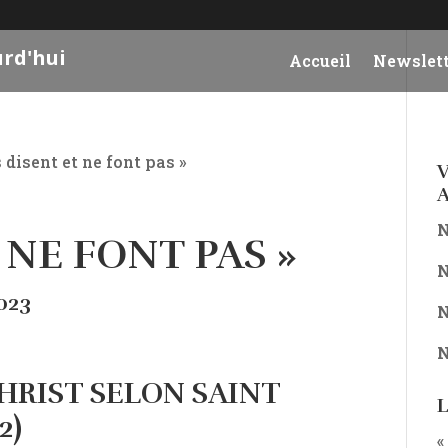
urd'hui
Accueil
Newslett
ls disent et ne font pas »
V
A
N
T NE FONT PAS »
N
023
N
N
HRIST SELON SAINT
L
2)
«