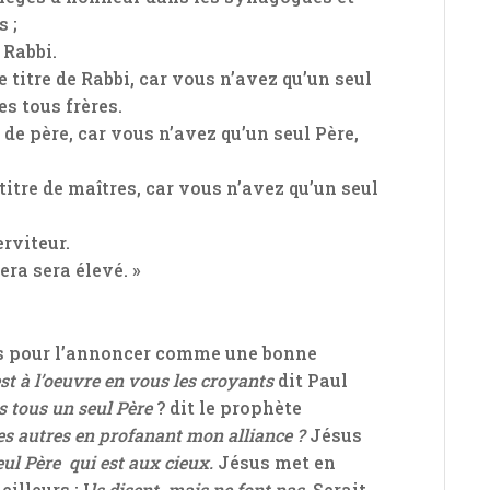
s ;
 Rabbi.
 titre de Rabbi, car vous n’avez qu’un seul
s tous frères.
de père, car vous n’avez qu’un seul Père,
titre de maîtres, car vous n’avez qu’un seul
rviteur.
era sera élevé. »
tes pour l’annoncer comme une bonne
est à l’oeuvre en vous les croyants
dit Paul
 tous un seul Père
? dit le prophète
es autres en profanant mon alliance ?
Jésus
ul Père qui est aux cieux.
Jésus met en
illeurs : I
ls disent, mais ne font pas.
Serait-