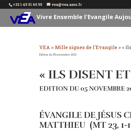
+33 1 45 51 60 55
vea@vea.asso.fr
Vivre Ensemble l'Evangile Aujo
VEA
>
Mille signes de l'Evangile
>
« I
Edition du 05 novembre 2023
« ILS DISENT E
EDITION DU 05 NOVEMBRE 2
ÉVANGILE DE JÉSUS C
MATTHIEU
(MT 23, 1-1