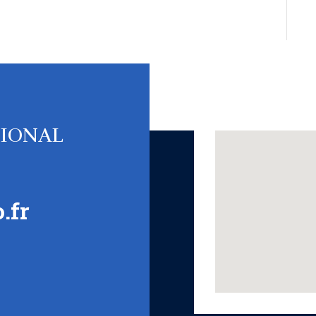
TIONAL
.fr