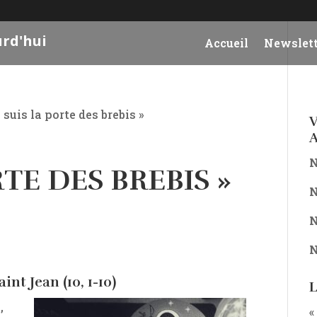
urd'hui
Accueil
Newslett
e suis la porte des brebis »
V
A
N
RTE DES BREBIS »
N
N
N
nt Jean (10, 1-10)
L
,
«