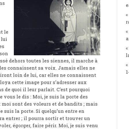
ans
e
«
r
«
t le
a
 lui
es
«
 son
l
oussé dehors toutes les siennes, il marche à
«
 elles connaissent sa voix. Jamais elles ne
1
iront loin de lui, car elles ne connaissent
ploya cette image pour s’adresser aux
de quoi il leur parlait. C’est pourquoi
 vous le dis : Moi, je suis la porte des
 moi sont des voleurs et de bandits ; mais
je suis la porte. Si quelqu’un entre en
a entrer ; il pourra sortir et trouver un
ler, égorger, faire périr. Moi, je suis venu