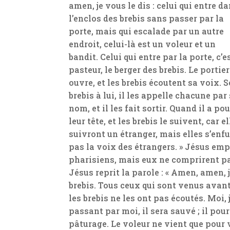
amen, je vous le dis : celui qui entre d
l’enclos des brebis sans passer par la
porte, mais qui escalade par un autre
endroit, celui-là est un voleur et un
bandit. Celui qui entre par la porte, c’es
pasteur, le berger des brebis. Le portier
ouvre, et les brebis écoutent sa voix. S
brebis à lui, il les appelle chacune par
nom, et il les fait sortir. Quand il a p
leur tête, et les brebis le suivent, car
suivront un étranger, mais elles s’enfu
pas la voix des étrangers. » Jésus em
pharisiens, mais eux ne comprirent pas 
Jésus reprit la parole : « Amen, amen, je
brebis. Tous ceux qui sont venus avant
les brebis ne les ont pas écoutés. Moi, 
passant par moi, il sera sauvé ; il pourr
pâturage. Le voleur ne vient que pour vo