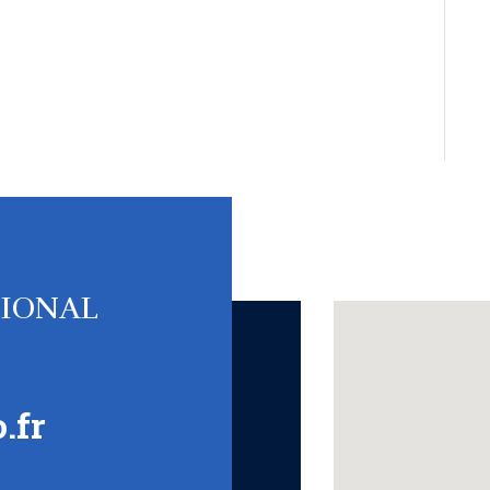
TIONAL
.fr