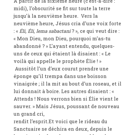
À partir de la sixième heure (c’est-à-dire :
midi), l’obscurité se fit sur toute la terre
jusqu’à la neuvième heure. Vers la
neuvième heure, Jésus cria d’une voix forte
: «
Éli, Éli, lema sabactani
? », ce qui veut dire :
« Mon Dieu, mon Dieu, pourquoi m’as-tu
abandonné ? » L’ayant entendu, quelques-
uns de ceux qui étaient là disaient : « Le
voilà qui appelle le prophète Élie ! »
Aussitôt l’un d’eux courut prendre une
éponge qu’il trempa dans une boisson
vinaigrée ; il la mit au bout d’un roseau, et il
lui donnait à boire. Les autres disaient : «
Attends ! Nous verrons bien si Élie vient le
sauver. » Mais Jésus, poussant de nouveau
un grand cri,
rendit l’esprit.Et voici que le rideau du
Sanctuaire se déchira en deux, depuis le