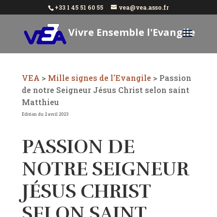
+33 1 45 51 60 55
vea@vea.asso.fr
Vivre Ensemble l'Evangile
Aujourd'hui
VEA
>
Mille signes de l'Evangile
>
Passion
de notre Seigneur Jésus Christ selon saint
Matthieu
Edition du 2 avril 2023
PASSION DE
NOTRE SEIGNEUR
JÉSUS CHRIST
SELON SAINT