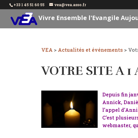
+33 1 45 51 60 55
vea@vea.asso.fr
Vivre Ensemble l'Evangile Aujo
VEA
>
Actualités et événements
>
Votr
VOTRE SITE A 1 
Depuis fin jan
Annick, Danièl
l’appel d’Anni
C’est plusieu
webmaster, qui