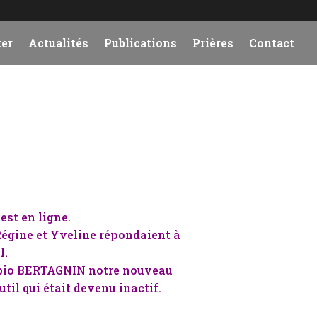
er
Actualités
Publications
Prières
Contact
est en ligne.
 Régine et Yveline répondaient à
l.
 Fabio BERTAGNIN notre nouveau
util qui était devenu inactif.