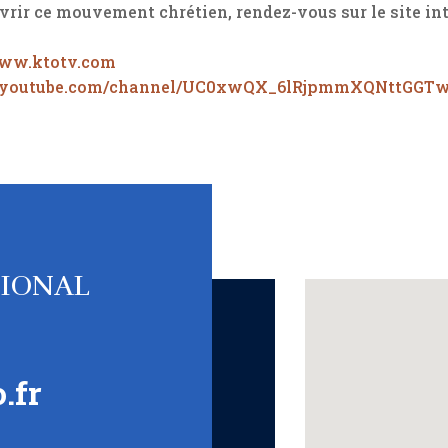
vrir ce mouvement chrétien, rendez-vous sur le site int
www.ktotv.com
.youtube.com/channel/UC0xwQX_6lRjpmmXQNttGGT
TIONAL
.fr