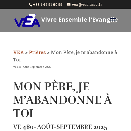
+33 1 45 51 60 55
vea@vea.asso.fr
Vivre Ensemble l'Evangile
Aujourd'hui
VEA
>
Prières
>
Mon Père, je m’abandonne à
Toi
VE 480- Août-Septembre 2025
MON PÈRE, JE
M’ABANDONNE À
TOI
VE 480- AOÛT-SEPTEMBRE 2025