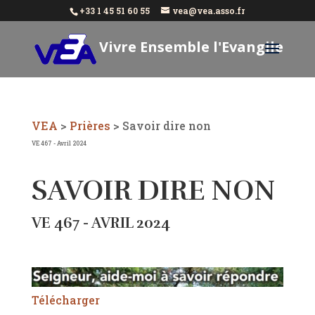
+33 1 45 51 60 55
vea@vea.asso.fr
Vivre Ensemble l'Evangile
Aujourd'hui
VEA
>
Prières
>
Savoir dire non
VE 467 - Avril 2024
SAVOIR DIRE NON
VE 467 - AVRIL 2024
Télécharger