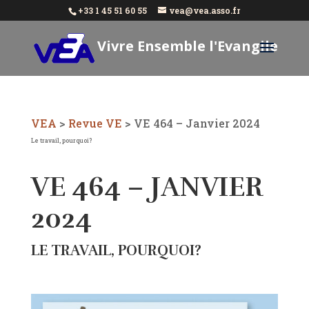
+33 1 45 51 60 55
vea@vea.asso.fr
Vivre Ensemble l'Evangile
Aujourd'hui
VEA
>
Revue VE
>
VE 464 – Janvier 2024
Le travail, pourquoi?
VE 464 – JANVIER
2024
LE TRAVAIL, POURQUOI?