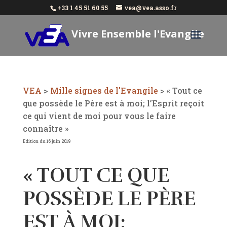
+33 1 45 51 60 55
vea@vea.asso.fr
Vivre Ensemble l'Evangile
Aujourd'hui
VEA
>
Mille signes de l'Evangile
>
« Tout ce
que possède le Père est à moi; l’Esprit reçoit
ce qui vient de moi pour vous le faire
connaître »
Edition du 16 juin 2019
« TOUT CE QUE
POSSÈDE LE PÈRE
EST À MOI;