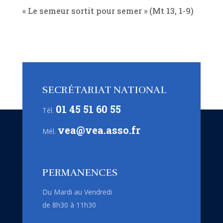
« Le semeur sortit pour semer » (Mt 13, 1-9)
SECRÉTARIAT NATIONAL
01 45 51 60 55
Tél.
vea@vea.asso.fr
Mél.
PERMANENCES
Du Mardi au Vendredi
de 8h30 à 11h30