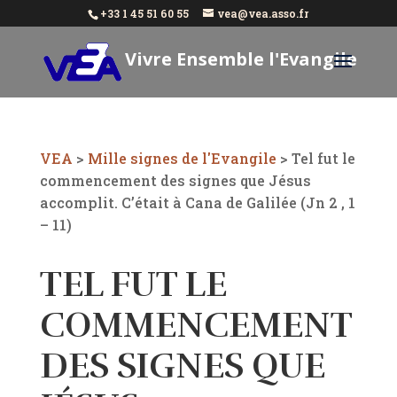
+33 1 45 51 60 55
vea@vea.asso.fr
Vivre Ensemble l'Evangile
Aujourd'hui
VEA
>
Mille signes de l'Evangile
>
Tel fut le
commencement des signes que Jésus
accomplit. C’était à Cana de Galilée (Jn 2 , 1
– 11)
TEL FUT LE
COMMENCEMENT
DES SIGNES QUE