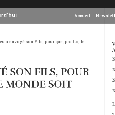
urd'hui
Accueil
Newslett
ieu a envoyé son Fils, pour que, par lui, le
V
A
N
É SON FILS, POUR
N
N
LE MONDE SOIT
N
L
«