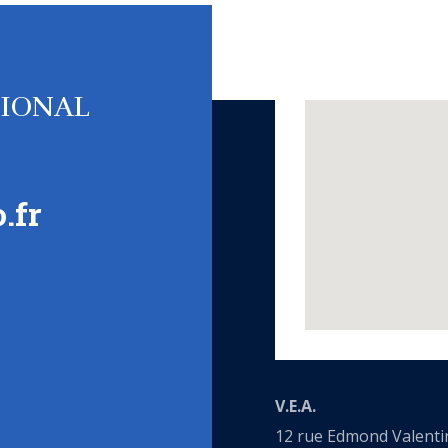
TIONAL
.fr
V.E.A.
12 rue Edmond Valenti