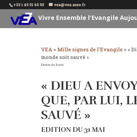
+33 1 45 51 60 55
vea@vea.asso.fr
Vivre Ensemble l'Evangile Aujo
VEA
>
Mille signes de l'Evangile
>
« D
monde soit sauvé »
Edition du 31 mai
« DIEU A ENVOY
QUE, PAR LUI, 
SAUVÉ »
EDITION DU 31 MAI