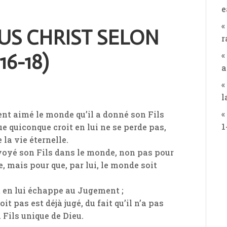
e
«
SUS CHRIST SELON
r
«
16-18)
a
«
l
«
ent aimé le monde qu’il a donné son Fils
1
ue quiconque croit en lui ne se perde pas,
la vie éternelle.
voyé son Fils dans le monde, non pas pour
, mais pour que, par lui, le monde soit
it en lui échappe au Jugement ;
oit pas est déjà jugé, du fait qu’il n’a pas
 Fils unique de Dieu.