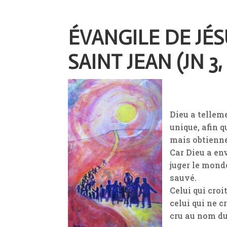
ÉVANGILE DE JÉ
SAINT JEAN (JN 3, 
Dieu a tellem
unique, afin q
mais obtienne 
Car Dieu a en
juger le monde
sauvé.
Celui qui cro
celui qui ne cr
cru au nom du