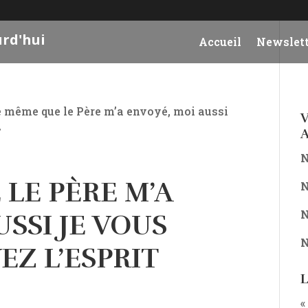
urd'hui
Accueil
Newslett
e même que le Père m’a envoyé, moi aussi
V
»
A
N
 LE PÈRE M’A
N
N
SSI JE VOUS
N
EZ L’ESPRIT
L
«