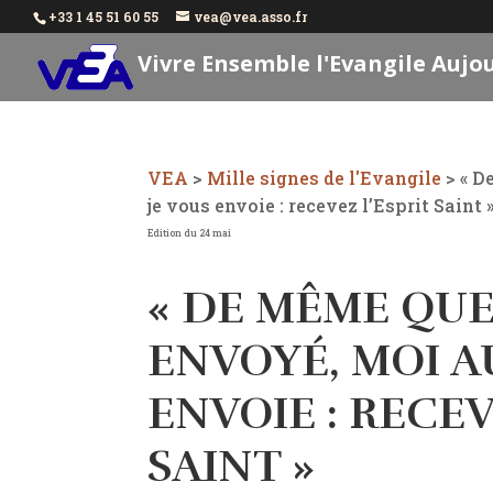
+33 1 45 51 60 55
vea@vea.asso.fr
Vivre Ensemble l'Evangile Aujo
VEA
>
Mille signes de l'Evangile
>
« D
je vous envoie : recevez l’Esprit Saint 
Edition du 24 mai
« DE MÊME QUE
ENVOYÉ, MOI AU
ENVOIE : RECEV
SAINT »