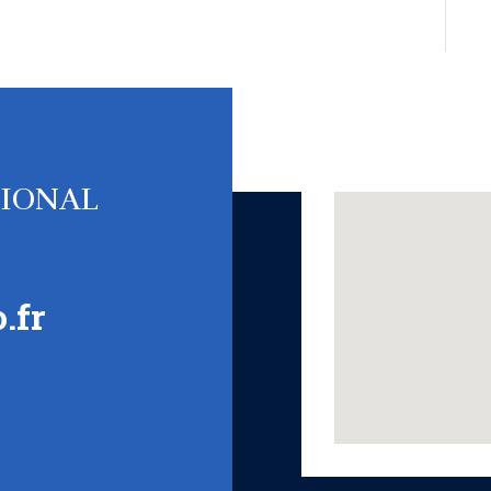
TIONAL
.fr