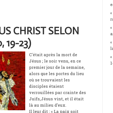
e
«
r
«
SUS CHRIST SELON
a
, 19-23)
«
l
C’était après la mort de
«
Jésus ; le soir venu, en ce
1
premier jour de la semaine,
alors que les portes du lieu
où se trouvaient les
disciples étaient
verrouillées par crainte des
Juifs,Jésus vint, et il était
là au milieu d’eux.
Il leur dit : « La paix soit