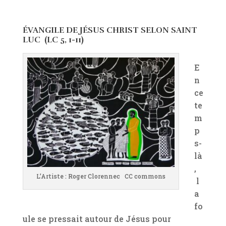
ÉVANGILE DE JÉSUS CHRIST SELON SAINT
LUC
(LC 5, 1-11)
E
n
ce
te
m
p
s-
là
,
L’Artiste : Roger Clorennec CC commons
l
a
fo
ule se pressait autour de Jésus pour