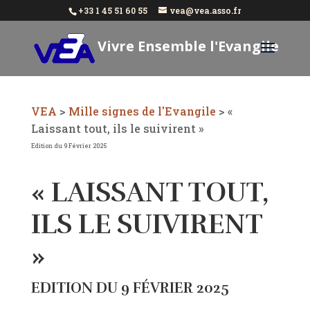
+33 1 45 51 60 55
vea@vea.asso.fr
Vivre Ensemble l'Evangile
Aujourd'hui
VEA
>
Mille signes de l'Evangile
>
«
Laissant tout, ils le suivirent »
Edition du 9 Février 2025
« LAISSANT TOUT,
ILS LE SUIVIRENT
»
EDITION DU 9 FÉVRIER 2025