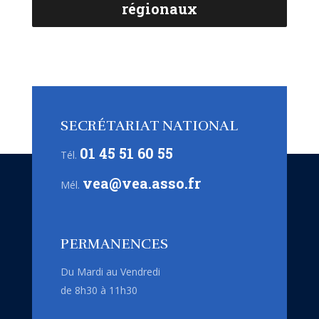
régionaux
SECRÉTARIAT NATIONAL
01 45 51 60 55
Tél.
vea@vea.asso.fr
Mél.
PERMANENCES
Du Mardi au Vendredi
de 8h30 à 11h30