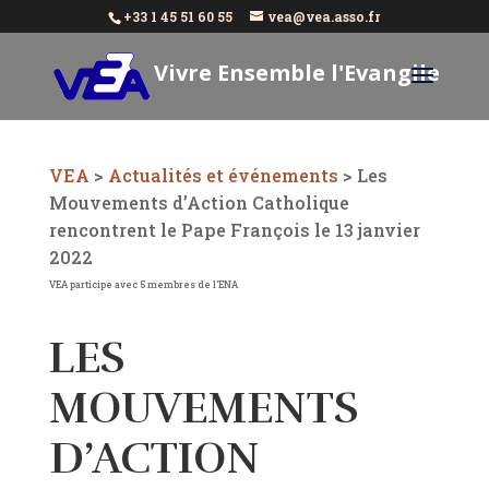
+33 1 45 51 60 55
vea@vea.asso.fr
Vivre Ensemble l'Evangile
Aujourd'hui
VEA
>
Actualités et événements
>
Les
Mouvements d’Action Catholique
rencontrent le Pape François le 13 janvier
2022
VEA participe avec 5 membres de l'ENA
LES
MOUVEMENTS
D’ACTION