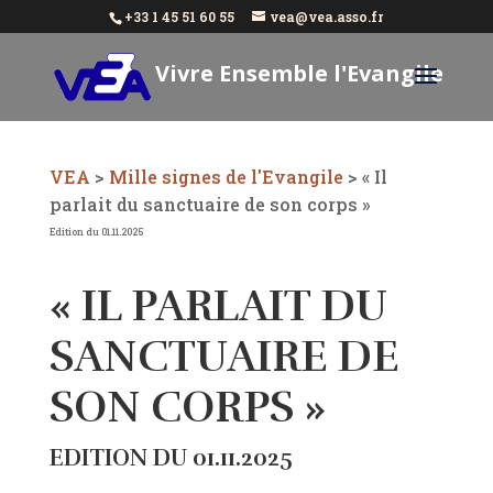
+33 1 45 51 60 55
vea@vea.asso.fr
Vivre Ensemble l'Evangile
Aujourd'hui
VEA
>
Mille signes de l'Evangile
>
« Il
parlait du sanctuaire de son corps »
Edition du 01.11.2025
« IL PARLAIT DU
SANCTUAIRE DE
SON CORPS »
EDITION DU 01.11.2025