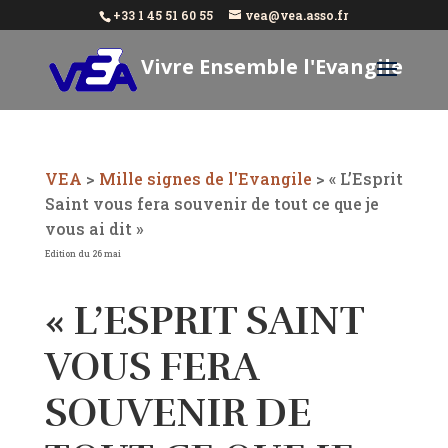
+33 1 45 51 60 55
vea@vea.asso.fr
Vivre Ensemble l'Evangile
Aujourd'hui
VEA
>
Mille signes de l'Evangile
>
« L’Esprit
Saint vous fera souvenir de tout ce que je
vous ai dit »
Edition du 26 mai
« L’ESPRIT SAINT
VOUS FERA
SOUVENIR DE