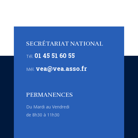
SECRÉTARIAT NATIONAL
01 45 51 60 55
Tél.
vea@vea.asso.fr
Mél.
PERMANENCES
Du Mardi au Vendredi
de 8h30 à 11h30