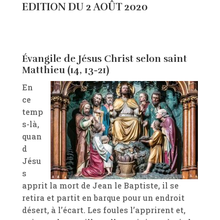
EDITION DU 2 AOÛT 2020
Évangile de Jésus Christ selon saint
Matthieu (14, 13-21)
En
ce
temp
s-là,
quan
d
Jésu
s
apprit la mort de Jean le Baptiste, il se
retira et partit en barque pour un endroit
désert, à l’écart. Les foules l’apprirent et,