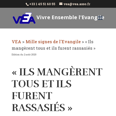
+33 1 45 51 60 55
vea@vea.asso.fr
Vivre Ensemble l'Evangile
Aujourd'hui
VEA
>
Mille signes de l'Evangile
>
« Ils
mangèrent tous et ils furent rassasiés »
Edition du 2 août 2020
« ILS MANGÈRENT
TOUS ET ILS
FURENT
RASSASIÉS »