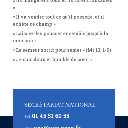
« Ils mangèrent tous et ils furent rassasiés
»
« Il va vendre tout ce qu’il possède, et il
achète ce champ »
« Laissez-les pousser ensemble jusqu’à la
moisson »
« Le semeur sortit pour semer » (Mt 13, 1-9)
« Je suis doux et humble de cœur »
SECRÉTARIAT NATIONAL
01 45 51 60 55
Tél.
vea@vea.asso.fr