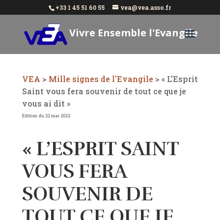
+33 1 45 51 60 55
vea@vea.asso.fr
Vivre Ensemble l'Evangile
Aujourd'hui
VEA
>
Mille signes de l'Evangile
>
« L’Esprit
Saint vous fera souvenir de tout ce que je
vous ai dit »
Edition du 22 mai 2022
« L’ESPRIT SAINT
VOUS FERA
SOUVENIR DE
TOUT CE QUE JE