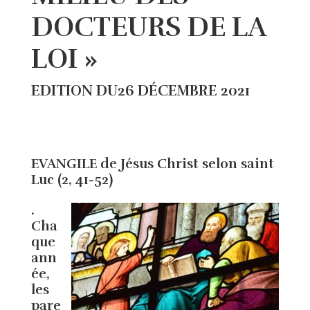
DOCTEURS DE LA
LOI »
EDITION DU26 DÉCEMBRE 2021
EVANGILE de Jésus Christ selon saint
Luc (2, 41-52)
.
Cha
que
ann
ée,
les
pare