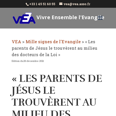
+33 1 45 51 60 55
vea@vea.asso.fr
Vivre Ensemble l'Evangile
Aujourd'hui
VEA
>
Mille signes de l'Evangile
>
« Les
parents de Jésus le trouvèrent au milieu
des docteurs de la Loi »
Edition du26 décembre 2021
« LES PARENTS DE
JÉSUS LE
TROUVÈRENT AU
MILIEU DES