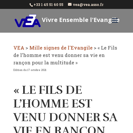
+33 1 45 51 60 55
vea@vea.asso.fr
Vivre Ensemble l'Evangile
Aujourd'hui
VEA
>
Mille signes de l'Evangile
>
« Le Fils
de l’homme est venu donner sa vie en
rançon pour la multitude »
Edition du 17 octobre 2021
« LE FILS DE
L’HOMME EST
VENU DONNER SA
VIE EN RANÇON