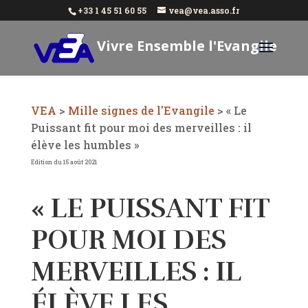
+33 1 45 51 60 55
vea@vea.asso.fr
Vivre Ensemble l'Evangile
Aujourd'hui
VEA
>
Mille signes de l'Evangile
>
« Le
Puissant fit pour moi des merveilles : il
élève les humbles »
Edition du 15 août 2021
« LE PUISSANT FIT
POUR MOI DES
MERVEILLES : IL
ÉLÈVE LES