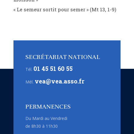
« Le semeur sortit pour semer » (Mt 13, 1-9)
SECRÉTARIAT NATIONAL
01 45 51 60 55
Tél.
vea@vea.asso.fr
Mél.
PERMANENCES
Du Mardi au Vendredi
de 8h30 à 11h30