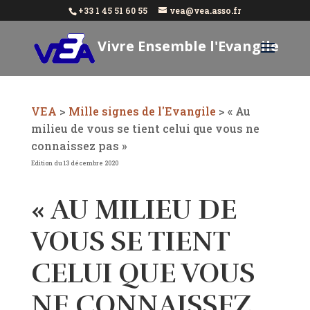
+33 1 45 51 60 55
vea@vea.asso.fr
Vivre Ensemble l'Evangile
Aujourd'hui
VEA
>
Mille signes de l'Evangile
>
« Au
milieu de vous se tient celui que vous ne
connaissez pas »
Edition du 13 décembre 2020
« AU MILIEU DE
VOUS SE TIENT
CELUI QUE VOUS
NE CONNAISSEZ