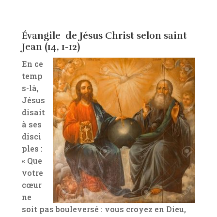
Évangile de Jésus Christ selon saint
Jean (14, 1-12)
En ce
temp
s-là,
Jésus
disait
à ses
disci
ples :
« Que
votre
cœur
ne
soit pas bouleversé : vous croyez en Dieu,