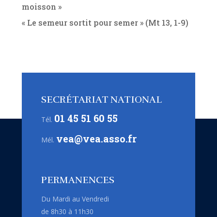
moisson »
« Le semeur sortit pour semer » (Mt 13, 1-9)
SECRÉTARIAT NATIONAL
01 45 51 60 55
Tél.
vea@vea.asso.fr
Mél.
PERMANENCES
Du Mardi au Vendredi
de 8h30 à 11h30