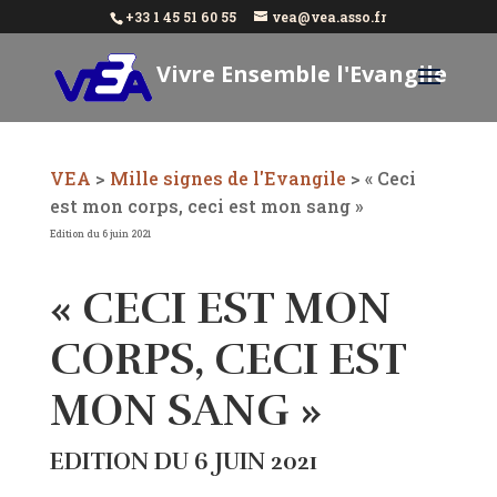
+33 1 45 51 60 55
vea@vea.asso.fr
Vivre Ensemble l'Evangile
Aujourd'hui
VEA
>
Mille signes de l'Evangile
>
« Ceci
est mon corps, ceci est mon sang »
Edition du 6 juin 2021
« CECI EST MON
CORPS, CECI EST
MON SANG »
EDITION DU 6 JUIN 2021