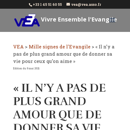
+33 1 45 51 60 55
vea@vea.asso.fr
Vivre Ensemble l'Evangile
Aujourd'hui
VEA
>
Mille signes de l'Evangile
>
« Il n’y a
pas de plus grand amour que de donner sa
vie pour ceux qu’on aime »
Edition du 9 mai 2021
« IL N’Y A PAS DE
PLUS GRAND
AMOUR QUE DE
DONNER SA VIE