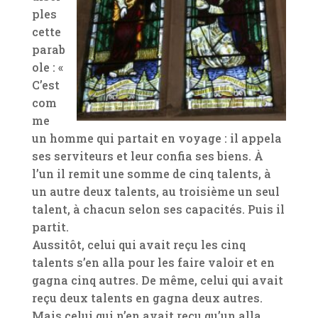
ples
cette
parab
ole : «
C’est
com
me
un homme qui partait en voyage : il appela
ses serviteurs et leur confia ses biens. À
l’un il remit une somme de cinq talents, à
un autre deux talents, au troisième un seul
talent, à chacun selon ses capacités. Puis il
partit.
Aussitôt, celui qui avait reçu les cinq
talents s’en alla pour les faire valoir et en
gagna cinq autres. De même, celui qui avait
reçu deux talents en gagna deux autres.
Mais celui qui n’en avait reçu qu’un alla