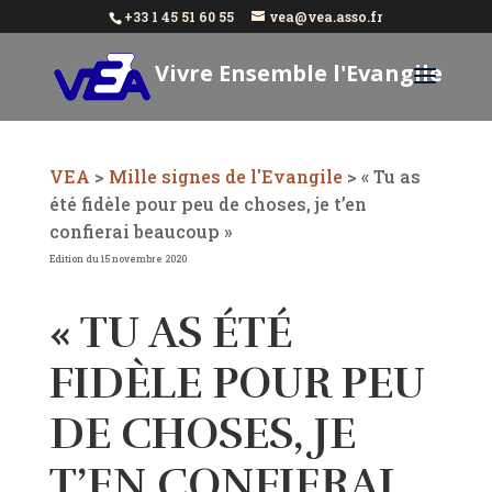
+33 1 45 51 60 55
vea@vea.asso.fr
Vivre Ensemble l'Evangile
Aujourd'hui
VEA
>
Mille signes de l'Evangile
>
« Tu as
été fidèle pour peu de choses, je t’en
confierai beaucoup »
Edition du 15 novembre 2020
« TU AS ÉTÉ
FIDÈLE POUR PEU
DE CHOSES, JE
T’EN CONFIERAI