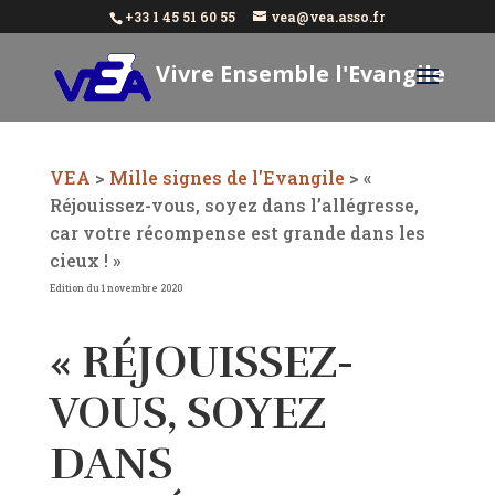
+33 1 45 51 60 55
vea@vea.asso.fr
Vivre Ensemble l'Evangile
Aujourd'hui
VEA
>
Mille signes de l'Evangile
>
«
Réjouissez-vous, soyez dans l’allégresse,
car votre récompense est grande dans les
cieux ! »
Edition du 1 novembre 2020
« RÉJOUISSEZ-
VOUS, SOYEZ
DANS