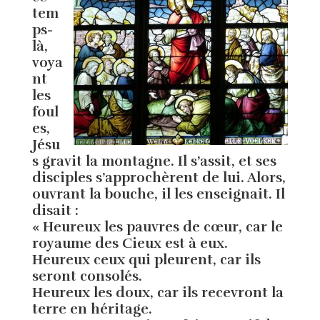
tem
ps-
là,
voya
nt
les
foul
es,
Jésu
s gravit la montagne. Il s’assit, et ses
disciples s’approchèrent de lui. Alors,
ouvrant la bouche, il les enseignait. Il
disait :
« Heureux les pauvres de cœur, car le
royaume des Cieux est à eux.
Heureux ceux qui pleurent, car ils
seront consolés.
Heureux les doux, car ils recevront la
terre en héritage.